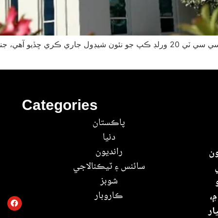
Categories
پاڪستان
دنيا
رانديون
ون
سائنس ۽ ٽيڪنالاجي
شوبز
ڪاروبار
۾،
ار