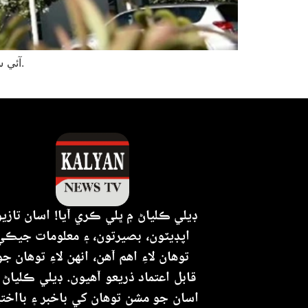
آئي سي سي ٽي 20 ورلڊ ڪپ جو نئون شيڊول جاري ڪري ڇڏيو آهي، جنهن ۾ اسڪاٽ لينڊ جي ميچز جا تفصيل پڻ شامل آهن.
ڊيلي ڪلياڻ ۾ ڀلي ڪري آيا! اسان تازي
اپڊيٽون، بصيرتون، ۽ معلومات جيڪي
توهان لاءِ اهم آهن، انهن لاءِ توهان جو
قابل اعتماد ذريعو آهيون. ڊيلي ڪلياڻ 
اسان جو مشن توهان کي باخبر ۽ بااختي