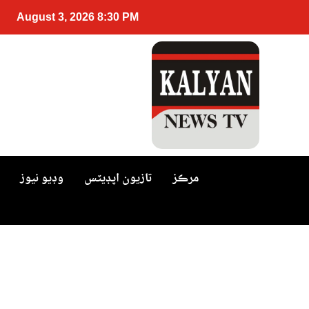
August 3, 2026 8:30 PM
مرڪز
تازيون اپڊيٽس
وڊيو نيوز