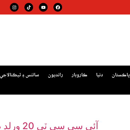
پاڪستان
دنيا
ڪاروبار
رانديون
سائنس ۽ ٽيڪنالاجي
آئي سي سي ٽي 20 ورلڊ ڪپ جو نئون شيڊول جاري