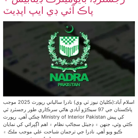
پاڪ آئي ڊي ايپ اپڊيٽ
اسلام آباد:(ڪلياڻ نيوز ٽي وي) نادرا سالياني رپورٽ 2025 موجب
پاڪستان جي 97 سيڪڙو آبادي هاڻي سرڪاري طور رجسٽرڊ ٿي
چڪي آهي. رپورٽ Ministry of Interior Pakistan کي پيش
ڪئي وئي، جنهن ۾ ڊجيٽل سڃاڻپ نظام ۾ اهم اڳڀرائي کي نمايان
ڪيو ويو آهي. نادرا جي ترجمان شباحت علي موجب ملڪ ۾