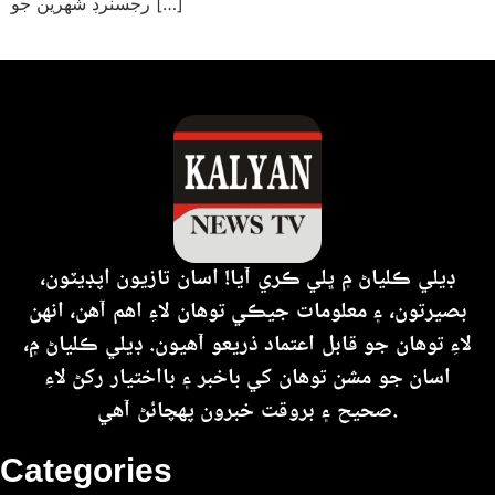
رجسٽرڊ شهرين جو […]
ڊيلي ڪلياڻ ۾ ڀلي ڪري آيا! اسان تازيون اپڊيٽون،
بصيرتون، ۽ معلومات جيڪي توهان لاءِ اهم آهن، انهن
لاءِ توهان جو قابل اعتماد ذريعو آهيون. ڊيلي ڪلياڻ ۾،
اسان جو مشن توهان کي باخبر ۽ بااختيار رکڻ لاءِ
صحيح ۽ بروقت خبرون پهچائڻ آهي.
Categories