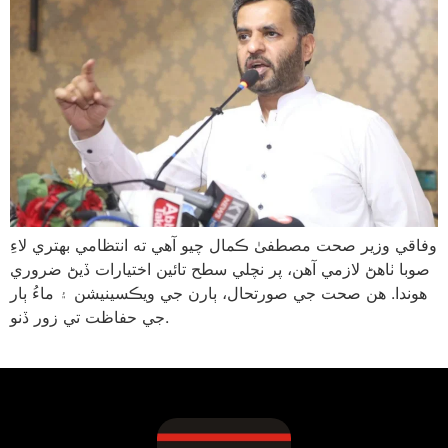
وفاقي وزير صحت مصطفىٰ ڪمال چيو آهي ته انتظامي بهتري لاءِ
صوبا ٺاهڻ لازمي آهن، پر نچلي سطح تائين اختيارات ڏيڻ ضروري
هوندا. هن صحت جي صورتحال، ٻارن جي ويڪسينيشن ۽ ماءُ ٻار
جي حفاظت تي زور ڏنو.