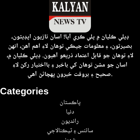
ڊيلي ڪلياڻ ۾ ڀلي ڪري آيا! اسان تازيون اپڊيٽون،
بصيرتون، ۽ معلومات جيڪي توهان لاءِ اهم آهن، انهن
لاءِ توهان جو قابل اعتماد ذريعو آهيون. ڊيلي ڪلياڻ ۾،
اسان جو مشن توهان کي باخبر ۽ بااختيار رکڻ لاءِ
صحيح ۽ بروقت خبرون پهچائڻ آهي.
Categories
پاڪستان
دنيا
رانديون
سائنس ۽ ٽيڪنالاجي