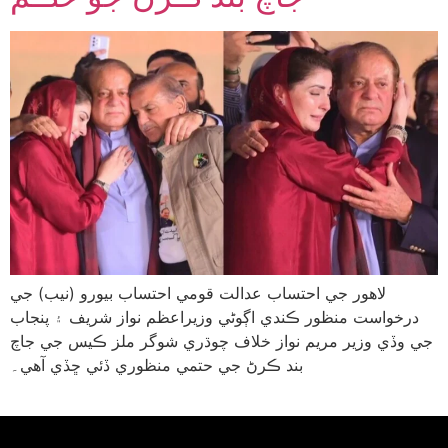
لاهور جي احتساب عدالت قومي احتساب بيورو (نيب) جي
درخواست منظور ڪندي اڳوڻي وزيراعظم نواز شريف ۽ پنجاب
جي وڏي وزير مريم نواز خلاف چوڌري شوگر ملز ڪيس جي جاچ
بند ڪرڻ جي حتمي منظوري ڏئي ڇڏي آهي۔