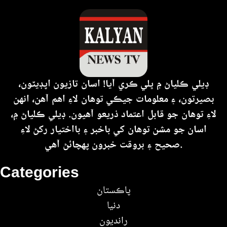
ڊيلي ڪلياڻ ۾ ڀلي ڪري آيا! اسان تازيون اپڊيٽون،
بصيرتون، ۽ معلومات جيڪي توهان لاءِ اهم آهن، انهن
لاءِ توهان جو قابل اعتماد ذريعو آهيون. ڊيلي ڪلياڻ ۾،
اسان جو مشن توهان کي باخبر ۽ بااختيار رکڻ لاءِ
صحيح ۽ بروقت خبرون پهچائڻ آهي.
Categories
پاڪستان
دنيا
رانديون