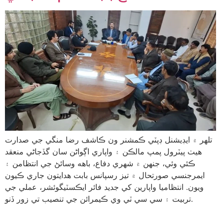
تلھر ۾ ايڊيشنل ڊپٽي ڪمشنر ون ڪاشف رضا منگي جي صدارت
هيٺ پيٽرول پمپ مالڪن ۽ واپاري اڳواڻن سان گڏجاڻي منعقد
ڪئي وئي، جنهن ۾ شهري دفاع، باهه وسائڻ جي انتظامن ۽
ايمرجنسي صورتحال ۾ تيز رسپانس بابت هدايتون جاري ڪيون
ويون. انتظاميا واپارين کي جديد فائر ايڪسٽيگوئشر، عملي جي
تربيت ۽ سي سي ٽي وي ڪيمرائن جي تنصيب تي زور ڏنو.