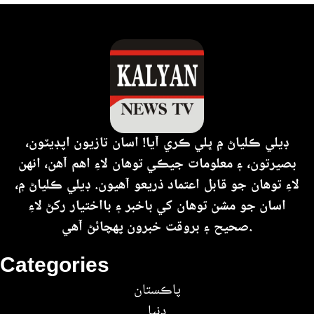
ڊيلي ڪلياڻ ۾ ڀلي ڪري آيا! اسان تازيون اپڊيٽون،
بصيرتون، ۽ معلومات جيڪي توهان لاءِ اهم آهن، انهن
لاءِ توهان جو قابل اعتماد ذريعو آهيون. ڊيلي ڪلياڻ ۾،
اسان جو مشن توهان کي باخبر ۽ بااختيار رکڻ لاءِ
صحيح ۽ بروقت خبرون پهچائڻ آهي.
Categories
پاڪستان
دنيا