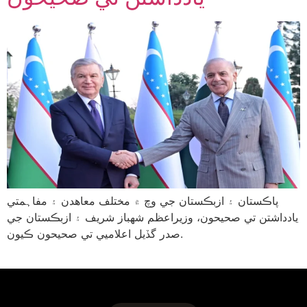
پاڪستان ۽ ازبڪستان جي وچ ۾ مختلف معاهدن ۽ مفاہمتي
يادداشتن تي صحيحون، وزيراعظم شهباز شريف ۽ ازبڪستان جي
صدر گڏيل اعلاميي تي صحيحون ڪيون.