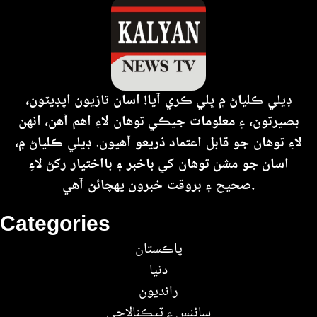
ڊيلي ڪلياڻ ۾ ڀلي ڪري آيا! اسان تازيون اپڊيٽون،
بصيرتون، ۽ معلومات جيڪي توهان لاءِ اهم آهن، انهن
لاءِ توهان جو قابل اعتماد ذريعو آهيون. ڊيلي ڪلياڻ ۾،
اسان جو مشن توهان کي باخبر ۽ بااختيار رکڻ لاءِ
صحيح ۽ بروقت خبرون پهچائڻ آهي.
Categories
پاڪستان
دنيا
رانديون
سائنس ۽ ٽيڪنالاجي