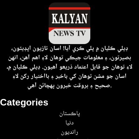
ڊيلي ڪلياڻ ۾ ڀلي ڪري آيا! اسان تازيون اپڊيٽون،
بصيرتون، ۽ معلومات جيڪي توهان لاءِ اهم آهن، انهن
لاءِ توهان جو قابل اعتماد ذريعو آهيون. ڊيلي ڪلياڻ ۾،
اسان جو مشن توهان کي باخبر ۽ بااختيار رکڻ لاءِ
صحيح ۽ بروقت خبرون پهچائڻ آهي.
Categories
پاڪستان
دنيا
رانديون