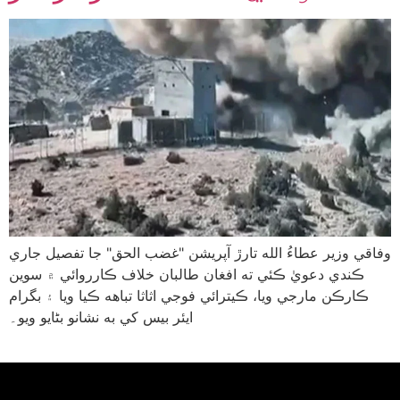
وفاقي وزير عطاءُ الله تارڙ آپريشن "غضب الحق" جا تفصيل جاري
ڪندي دعويٰ ڪئي ته افغان طالبان خلاف ڪارروائي ۾ سوين
ڪارڪن مارجي ويا، ڪيترائي فوجي اثاثا تباهه ڪيا ويا ۽ بگرام
ايئر بيس کي به نشانو بڻايو ويو۔