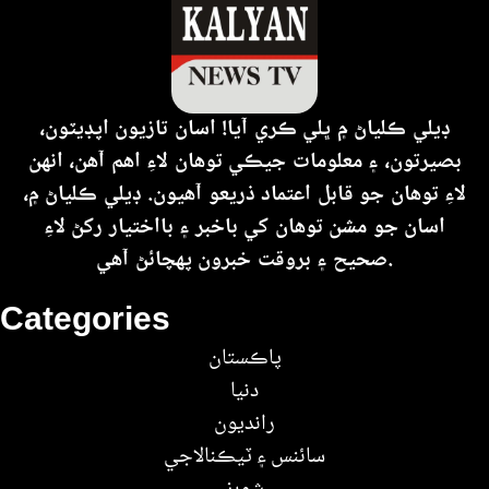
ڊيلي ڪلياڻ ۾ ڀلي ڪري آيا! اسان تازيون اپڊيٽون،
بصيرتون، ۽ معلومات جيڪي توهان لاءِ اهم آهن، انهن
لاءِ توهان جو قابل اعتماد ذريعو آهيون. ڊيلي ڪلياڻ ۾،
اسان جو مشن توهان کي باخبر ۽ بااختيار رکڻ لاءِ
صحيح ۽ بروقت خبرون پهچائڻ آهي.
Categories
پاڪستان
دنيا
رانديون
سائنس ۽ ٽيڪنالاجي