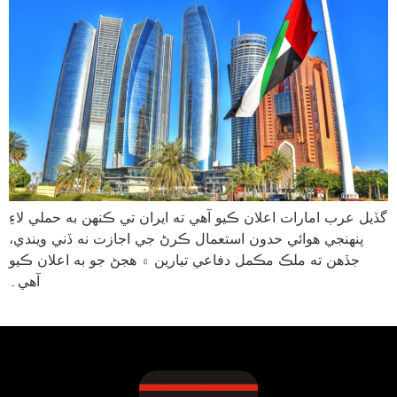
گڏيل عرب امارات اعلان ڪيو آهي ته ايران تي ڪنهن به حملي لاءِ
پنهنجي هوائي حدون استعمال ڪرڻ جي اجازت نه ڏني ويندي،
جڏهن ته ملڪ مڪمل دفاعي تيارين ۾ هجڻ جو به اعلان ڪيو
آهي۔